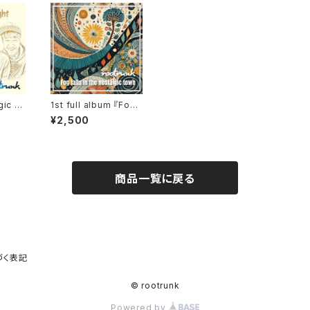
gic ni
1st full album 『Fog
)
falls in the nostalgi
¥2,500
c town』(CD)
商品一覧に戻る
づく表記
© rootrunk
Powered by