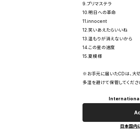
9.プリマステラ
10.明日への革命
11.innocent
12.笑いあえたらいいね
13.温もりが消えないから
14.この星の速度
15.夏模様
※お手元に届いたCDは、大
多湿を避けて保管してくださ
Internationa
Ad
日本国内