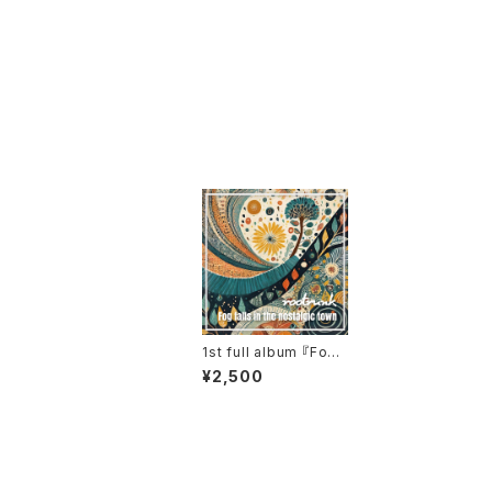
1st full album 『Fog
falls in the nostalgi
¥2,500
c town』(CD)