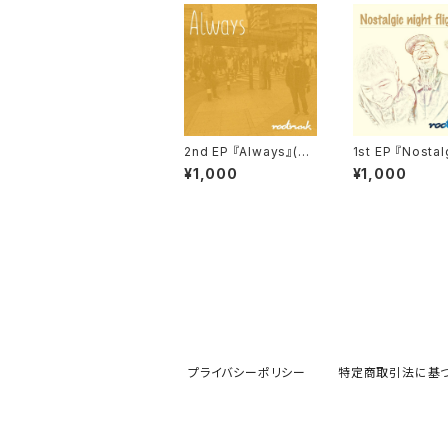
2nd EP 『Always』(C
1st EP 『Nostal
D)
ght flight』(CD
¥1,000
¥1,000
プライバシーポリシー
特定商取引法に基