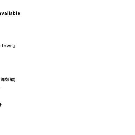
available
ic town』
(郷愁編)
け
ト